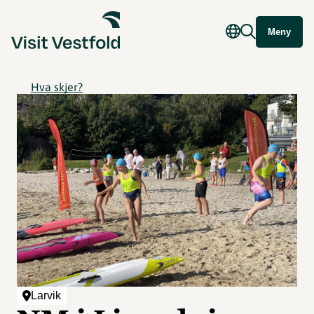
Meny
Hva skjer?
Larvik