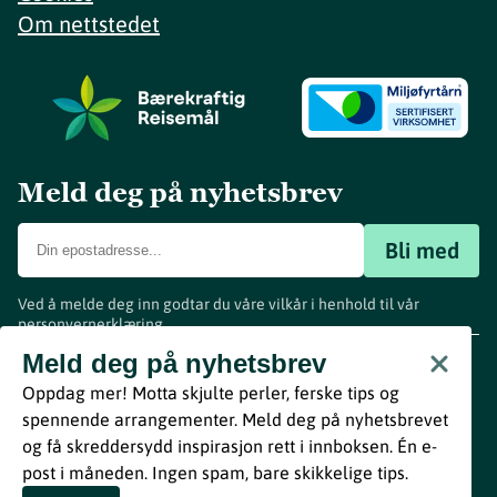
Om nettstedet
Meld deg på nyhetsbrev
Bli med
Ved å melde deg inn godtar du våre vilkår i henhold til vår
personvernerklæring
.
www.visitvestfold.com
Meld deg på nyhetsbrev
Turistinformasjon
Oppdag mer! Motta skjulte perler, ferske tips og
Vestfold Fylkeskommune
spennende arrangementer. Meld deg på nyhetsbrevet
By
Breakfast
og få skreddersydd inspirasjon rett i innboksen. Én e-
post i måneden. Ingen spam, bare skikkelige tips.