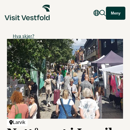
Meny
Hva skjer?
Larvik