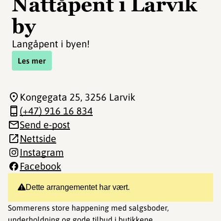
Nattåpent i Larvik
by
Langåpent i byen!
Les mer
Kongegata 25
, 3256 Larvik
(+47) 916 16 834
Send e-post
Nettside
Instagram
Facebook
Dette arrangementet har vært.
Sommerens store happening med salgsboder,
underholdning og gode tilbud i butikkene.