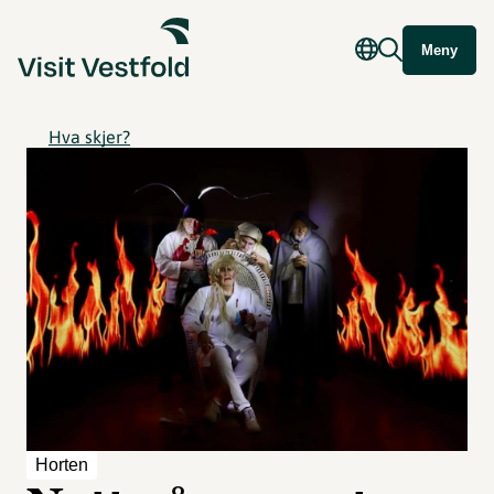
Meny
Hva skjer?
Horten