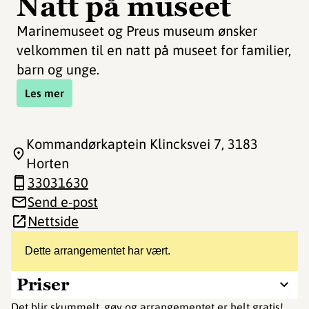
Natt på museet
Marinemuseet og Preus museum ønsker
velkommen til en natt på museet for familier,
barn og unge.
Les mer
Kommandørkaptein Klincksvei 7
, 3183
Horten
33031630
Send e-post
Nettside
Dette arrangementet har vært.
Priser
Det blir skummelt, gøy og arrangementet er helt gratis!