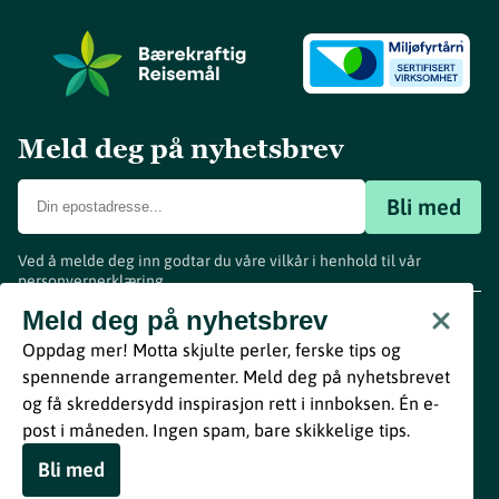
Meld deg på nyhetsbrev
Bli med
Ved å melde deg inn godtar du våre vilkår i henhold til vår
personvernerklæring
.
www.visitvestfold.com
Meld deg på nyhetsbrev
Turistinformasjon
Oppdag mer! Motta skjulte perler, ferske tips og
Vestfold Fylkeskommune
spennende arrangementer. Meld deg på nyhetsbrevet
By
Breakfast
og få skreddersydd inspirasjon rett i innboksen. Én e-
post i måneden. Ingen spam, bare skikkelige tips.
Bli med