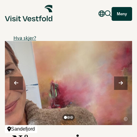
Meny
Hva skjer?
©
Sandefjord