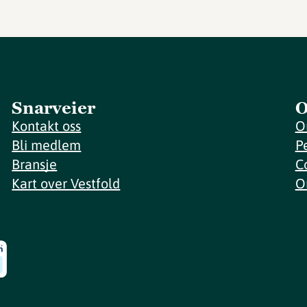
Snarveier
O
Kontakt oss
O
Bli medlem
P
Bransje
C
Kart over Vestfold
O