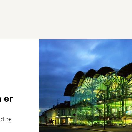
 er
ad og