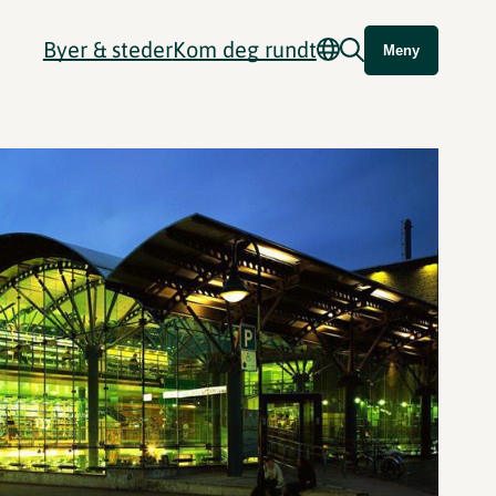
Byer & steder
Kom deg rundt
Meny