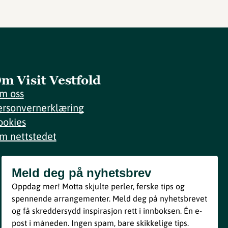
m Visit Vestfold
m oss
ersonvernerklæring
ookies
m nettstedet
Meld deg på nyhetsbrev
Meld deg på nyhetsbrev
Oppdag mer! Motta skjulte perler, ferske tips og
Bli med
spennende arrangementer. Meld deg på nyhetsbrevet
og få skreddersydd inspirasjon rett i innboksen. Én e-
Ved å melde deg inn godtar du våre vilkår i henhold til vår
post i måneden. Ingen spam, bare skikkelige tips.
personvernerklæring
.