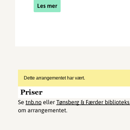
Les mer
Dette arrangementet har vært.
Priser
Se
tnb.no
eller
Tønsberg & Færder bibliotek
om arrangementet.