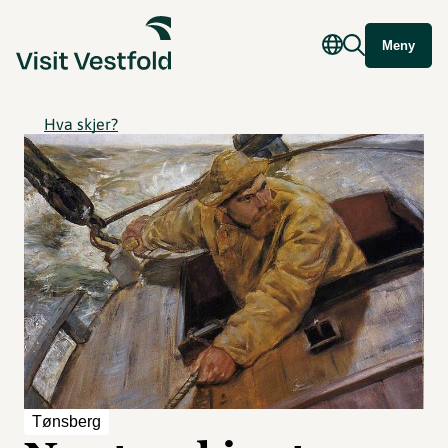
Meny
Hva skjer?
Tønsberg