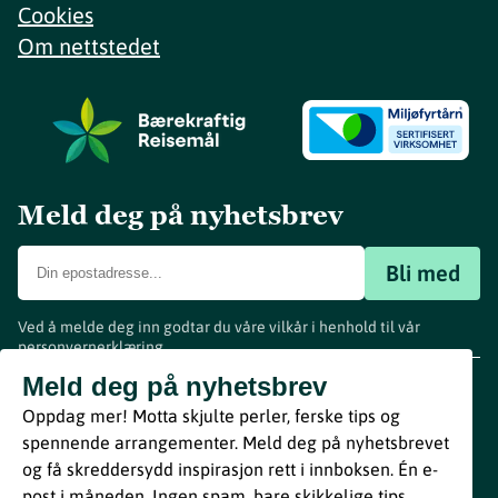
Cookies
Om nettstedet
Meld deg på nyhetsbrev
Bli med
Ved å melde deg inn godtar du våre vilkår i henhold til vår
personvernerklæring
.
www.visitvestfold.com
Meld deg på nyhetsbrev
Turistinformasjon
Oppdag mer! Motta skjulte perler, ferske tips og
Vestfold Fylkeskommune
spennende arrangementer. Meld deg på nyhetsbrevet
By
Breakfast
og få skreddersydd inspirasjon rett i innboksen. Én e-
post i måneden. Ingen spam, bare skikkelige tips.