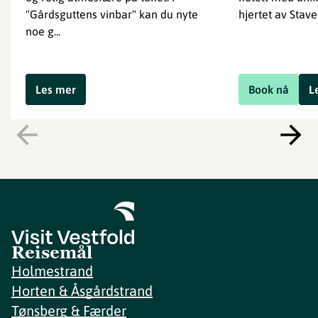
"Gårdsguttens vinbar" kan du nyte
hjertet av Stave
noe g...
Les mer
Book nå
L
Reisemål
Holmestrand
Horten & Åsgårdstrand
Tønsberg & Færder