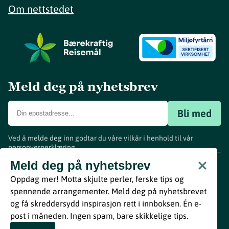
Om nettstedet
Meld deg på nyhetsbrev
Bli med
Ved å melde deg inn godtar du våre vilkår i henhold til vår
personvernerklæring
.
www.visitvestfold.com
Meld deg på nyhetsbrev
Turistinformasjon
Oppdag mer! Motta skjulte perler, ferske tips og
Vestfold Fylkeskommune
spennende arrangementer. Meld deg på nyhetsbrevet
By
Breakfast
og få skreddersydd inspirasjon rett i innboksen. Én e-
post i måneden. Ingen spam, bare skikkelige tips.