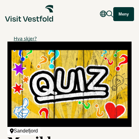
Meny
Hva skjer?
Sandefjord