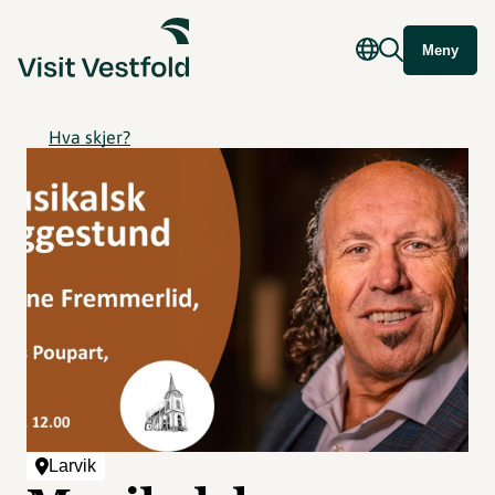
Meny
Hva skjer?
Larvik