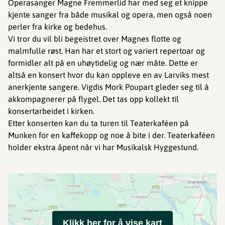
Operasanger Magne Fremmerlid har med seg et knippe
kjente sanger fra både musikal og opera, men også noen
perler fra kirke og bedehus.
Vi tror du vil bli begeistret over Magnes flotte og
malmfulle røst. Han har et stort og variert repertoar og
formidler alt på en uhøytidelig og nær måte. Dette er
altså en konsert hvor du kan oppleve en av Larviks mest
anerkjente sangere. Vigdis Mork Poupart gleder seg til å
akkompagnerer på flygel. Det tas opp kollekt til
konsertarbeidet i kirken.
Etter konserten kan du ta turen til Teaterkaféen på
Munken for en kaffekopp og noe å bite i der. Teaterkaféen
holder ekstra åpent når vi har Musikalsk Hyggestund.
Klikk her for å vise kart