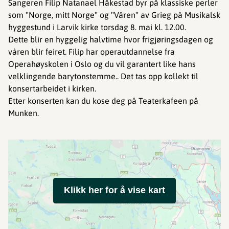
Sangeren Filip Natanael Håkestad byr på klassiske perler
som "Norge, mitt Norge" og "Våren" av Grieg på Musikalsk
hyggestund i Larvik kirke torsdag 8. mai kl. 12.00.
Dette blir en hyggelig halvtime hvor frigjøringsdagen og
våren blir feiret. Filip har operautdannelse fra
Operahøyskolen i Oslo og du vil garantert like hans
velklingende barytonstemme.. Det tas opp kollekt til
konsertarbeidet i kirken.
Etter konserten kan du kose deg på Teaterkafeen på
Munken.
Klikk her for å vise kart