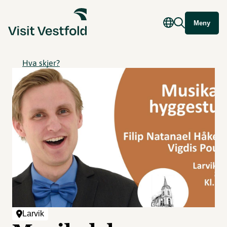
Meny
Hva skjer?
Larvik