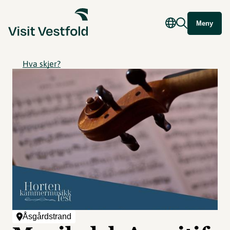
Meny
Hva skjer?
Åsgårdstrand