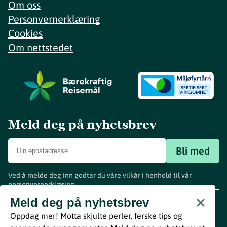
Om oss
Personvernerklæring
Cookies
Om nettstedet
Meld deg på nyhetsbrev
Bli med
Ved å melde deg inn godtar du våre vilkår i henhold til vår
personvernerklæring
.
www.visitvestfold.com
Meld deg på nyhetsbrev
Turistinformasjon
Oppdag mer! Motta skjulte perler, ferske tips og
Vestfold Fylkeskommune