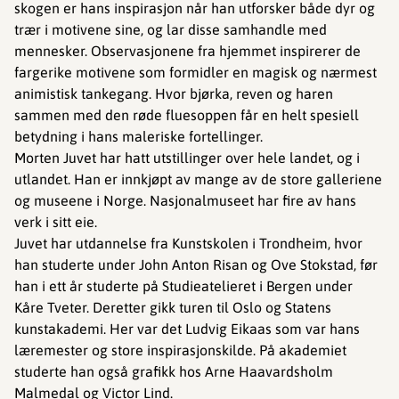
skogen er hans inspirasjon når han utforsker både dyr og
trær i motivene sine, og lar disse samhandle med
mennesker. Observasjonene fra hjemmet inspirerer de
fargerike motivene som formidler en magisk og nærmest
animistisk tankegang. Hvor bjørka, reven og haren
sammen med den røde fluesoppen får en helt spesiell
betydning i hans maleriske fortellinger.
Morten Juvet har hatt utstillinger over hele landet, og i
utlandet. Han er innkjøpt av mange av de store galleriene
og museene i Norge. Nasjonalmuseet har fire av hans
verk i sitt eie.
Juvet har utdannelse fra Kunstskolen i Trondheim, hvor
han studerte under John Anton Risan og Ove Stokstad, før
han i ett år studerte på Studieatelieret i Bergen under
Kåre Tveter. Deretter gikk turen til Oslo og Statens
kunstakademi. Her var det Ludvig Eikaas som var hans
læremester og store inspirasjonskilde. På akademiet
studerte han også grafikk hos Arne Haavardsholm
Malmedal og Victor Lind.