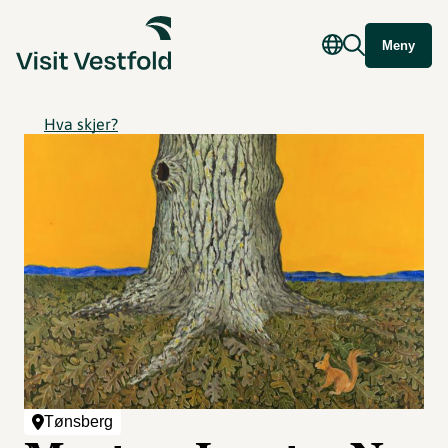
Meny
Hva skjer?
Tønsberg