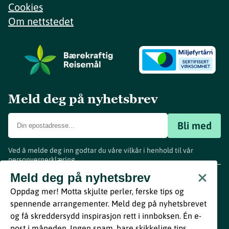
Cookies
Om nettstedet
Meld deg på nyhetsbrev
Bli med
Ved å melde deg inn godtar du våre vilkår i henhold til vår
personvernerklæring
.
www.visitvestfold.com
Meld deg på nyhetsbrev
Turistinformasjon
Oppdag mer! Motta skjulte perler, ferske tips og
Vestfold Fylkeskommune
spennende arrangementer. Meld deg på nyhetsbrevet
By
Breakfast
og få skreddersydd inspirasjon rett i innboksen. Én e-
post i måneden. Ingen spam, bare skikkelige tips.