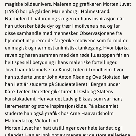
magiske bildeunivers. Maleren og grafikeren Morten Juvet
(1953) bor på gården Marienborg i Holmestrand.
Nærheten til naturen og skogen er hans inspirasjon når
han utforsker både dyr og trær i motivene sine, og lar
disse samhandle med mennesker. Observasjonene fra
hjemmet inspirerer de fargerike motivene som formidler
en magisk og nærmest animistisk tankegang. Hvor bjørka,
reven og haren sammen med den røde fluesoppen får en
helt spesiell betydning i hans maleriske fortellinger.
Juvet har utdannelse fra Kunstskolen i Trondheim, hvor
han studerte under John Anton Risan og Ove Stokstad, før
han i ett år studerte på Studieatelieret i Bergen under
Kåre Tveter. Deretter gikk turen til Oslo og Statens
kunstakademi. Her var det Ludvig Eikaas som var hans
læremester og store inspirasjonskilde. På akademiet
studerte han også grafikk hos Arne Haavardsholm
Malmedal og Victor Lind.
Morten Juvet har hatt utstillinger over hele landet, og i
utlandet. Han er innkjøpt av mange av de store galleriene