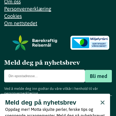
Om oss
Personvernerklæring
Cookies
Om nettstedet
Meld deg på nyhetsbrev
Bli med
Ved å melde deg inn godtar du våre vilkår i henhold til vår
personvernerklæring
.
www.visitvestfold.com
Meld deg på nyhetsbrev
Turistinformasjon
Oppdag mer! Motta skjulte perler, ferske tips og
Vestfold Fylkeskommune
spennende arrangementer. Meld deg på nyhetsbrevet