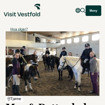
Meny
Hva skjer?
Tjøme