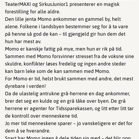
TeaterMAXI og SirkusJunior1 presenterer en magisk
forestilling for alle aldre.
Den lille jenta Momo ankommer en gammel by, helt
alene. Folkene i landsbyen bestemmer seg for å ta vare
på henne så god de kan – til gjengjeld gir hun dem det
hun har mest av.
Momo er kanskje fattig på mye, men hun er rik på tid.
Sammen med Momo forsvinner stresset fra de voksne sine
skuldre, konflikter løses fredelig og ingen andre steder
kan barn leke som de kan sammen med Momo.
️For Momo er tid, helst brukt sammen med andre, det mest
dyrebare i verden!
Da de ulastelig antrukne grå-herrene en dag ankommer,
brer det seg en kulde og en grå tåke over byen. De grå
herrene er agenter for Tidssparekassen, og litt etter litt tar
de kontroll over menneskene tid.
Jo mer tid menneskene sparer – jo vanskeligere er det for
dem å se hverandre.
Snart har Momo ingen å dele tiden sin med – det blir opp