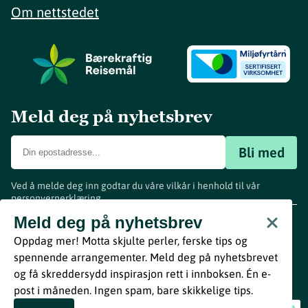
Om nettstedet
Meld deg på nyhetsbrev
Bli med
Ved å melde deg inn godtar du våre vilkår i henhold til vår
personvernerklæring
.
www.visitvestfold.com
Meld deg på nyhetsbrev
Turistinformasjon
Oppdag mer! Motta skjulte perler, ferske tips og
Vestfold Fylkeskommune
spennende arrangementer. Meld deg på nyhetsbrevet
By
Breakfast
og få skreddersydd inspirasjon rett i innboksen. Én e-
post i måneden. Ingen spam, bare skikkelige tips.