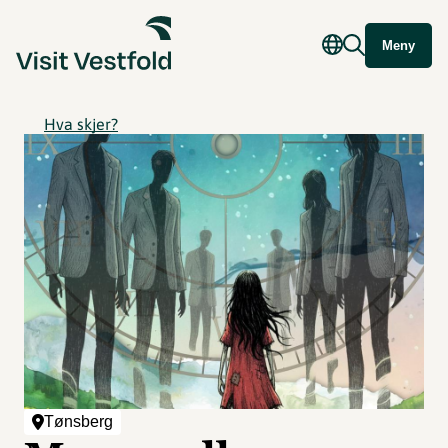
Meny
Hva skjer?
Tønsberg