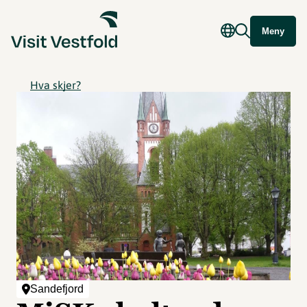
Meny
Hva skjer?
Sandefjord