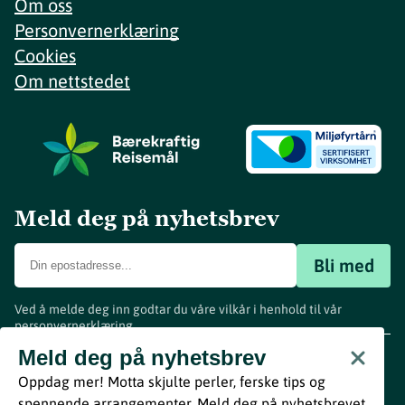
Om oss
Personvernerklæring
Cookies
Om nettstedet
Meld deg på nyhetsbrev
Bli med
Ved å melde deg inn godtar du våre vilkår i henhold til vår
personvernerklæring
.
www.visitvestfold.com
Meld deg på nyhetsbrev
Turistinformasjon
Oppdag mer! Motta skjulte perler, ferske tips og
Vestfold Fylkeskommune
spennende arrangementer. Meld deg på nyhetsbrevet