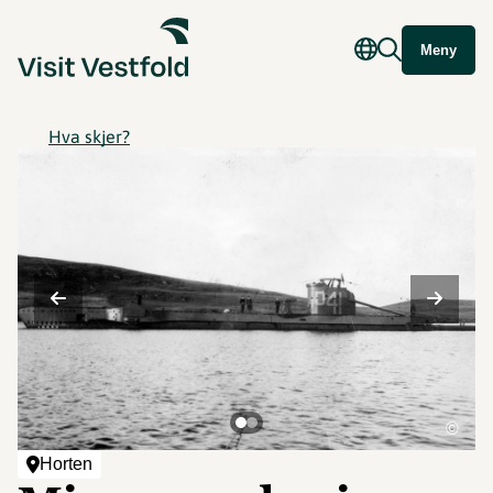
Meny
Hva skjer?
©
Horten