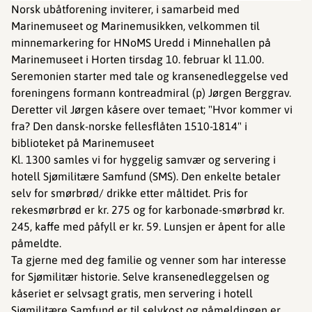
Norsk ubåtforening inviterer, i samarbeid med
Marinemuseet og Marinemusikken, velkommen til
minnemarkering for HNoMS Uredd i Minnehallen på
Marinemuseet i Horten tirsdag 10. februar kl 11.00.
Seremonien starter med tale og kransenedleggelse ved
foreningens formann kontreadmiral (p) Jørgen Berggrav.
Deretter vil Jørgen kåsere over temaet; "Hvor kommer vi
fra? Den dansk-norske fellesflåten 1510-1814" i
biblioteket på Marinemuseet
Kl. 1300 samles vi for hyggelig samvær og servering i
hotell Sjømilitære Samfund (SMS). Den enkelte betaler
selv for smørbrød/ drikke etter måltidet. Pris for
rekesmørbrød er kr. 275 og for karbonade-smørbrød kr.
245, kaffe med påfyll er kr. 59. Lunsjen er åpent for alle
påmeldte.
Ta gjerne med deg familie og venner som har interesse
for Sjømilitær historie. Selve kransenedleggelsen og
kåseriet er selvsagt gratis, men servering i hotell
Sjømilitære Samfund er til selvkost og påmeldingen er