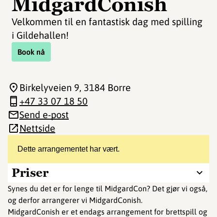
MidgardConish
Velkommen til en fantastisk dag med spilling
i Gildehallen!
Book nå
Birkelyveien 9
, 3184 Borre
+47 33 07 18 50
Send e-post
Nettside
Dette arrangementet har vært.
Priser
Synes du det er for lenge til MidgardCon? Det gjør vi også,
og derfor arrangerer vi MidgardConish.
MidgardConish er et endags arrangement for brettspill og