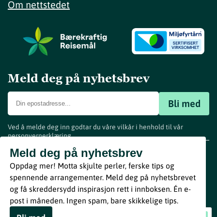
Om nettstedet
Meld deg på nyhetsbrev
Bli med
Ved å melde deg inn godtar du våre vilkår i henhold til vår
personvernerklæring
.
www.visitvestfold.com
Meld deg på nyhetsbrev
Turistinformasjon
Oppdag mer! Motta skjulte perler, ferske tips og
Vestfold Fylkeskommune
spennende arrangementer. Meld deg på nyhetsbrevet
By
Breakfast
og få skreddersydd inspirasjon rett i innboksen. Én e-
post i måneden. Ingen spam, bare skikkelige tips.