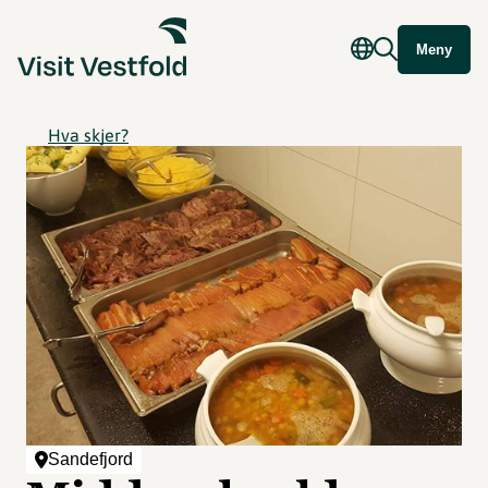
Meny
Hva skjer?
Sandefjord