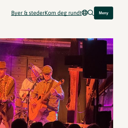
Byer & steder
Kom deg rundt
Meny