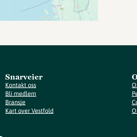
Snarveier
O
Kontakt oss
O
Bli medlem
P
Bransje
C
Kart over Vestfold
O