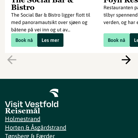
Bistro
Restauranten p
The Social Bar & Bistro ligger flott til
tilbyr spennend
med panoramautsikt over sjøen og
verden, og har e
båtene på vei inn og ut av...
Book nå
Les mer
Book nå
L
Reisemål
Holmestrand
Horten & Åsgårdstrand
Tønsberg & Færder