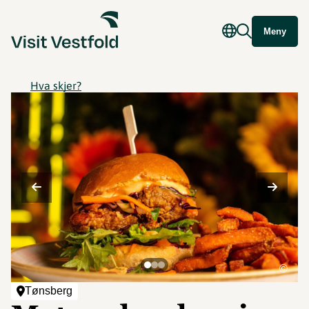
Meny
Hva skjer?
©
Tønsberg