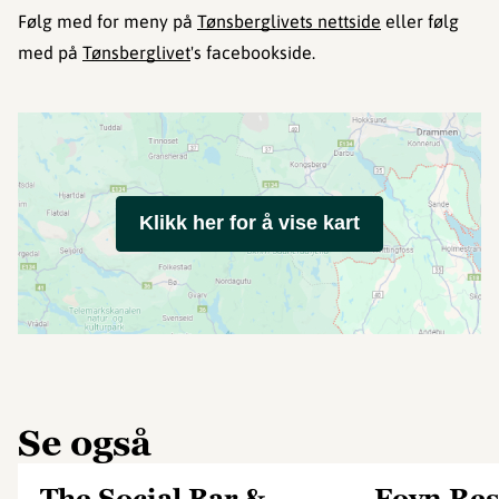
Følg med for meny på
Tønsberglivets nettside
eller følg
med på
Tønsberglivet
's facebookside.
Klikk her for å vise kart
Se også
The Social Bar &
Foyn Res