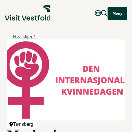
Meny
Hva skjer?
Tønsberg