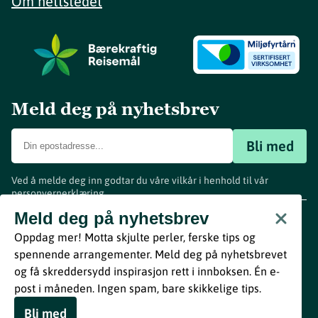
Om nettstedet
Meld deg på nyhetsbrev
Bli med
Ved å melde deg inn godtar du våre vilkår i henhold til vår
personvernerklæring
.
www.visitvestfold.com
Meld deg på nyhetsbrev
Turistinformasjon
Oppdag mer! Motta skjulte perler, ferske tips og
Vestfold Fylkeskommune
spennende arrangementer. Meld deg på nyhetsbrevet
By
Breakfast
og få skreddersydd inspirasjon rett i innboksen. Én e-
post i måneden. Ingen spam, bare skikkelige tips.
Bli med