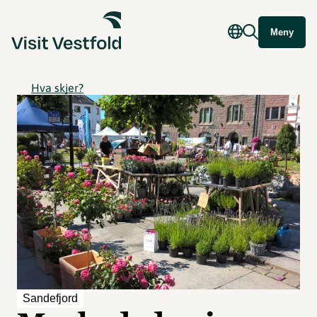
Meny
Hva skjer?
Sandefjord