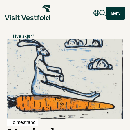
Meny
Hva skjer?
Holmestrand