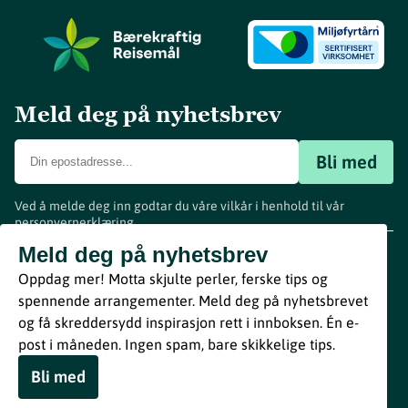
Meld deg på nyhetsbrev
Bli med
Ved å melde deg inn godtar du våre vilkår i henhold til vår
personvernerklæring
.
www.visitvestfold.com
Meld deg på nyhetsbrev
Turistinformasjon
Oppdag mer! Motta skjulte perler, ferske tips og
Vestfold Fylkeskommune
spennende arrangementer. Meld deg på nyhetsbrevet
By
Breakfast
og få skreddersydd inspirasjon rett i innboksen. Én e-
post i måneden. Ingen spam, bare skikkelige tips.
Bli med