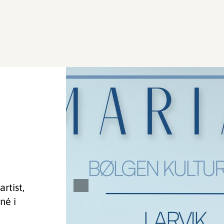
rtist,
né i