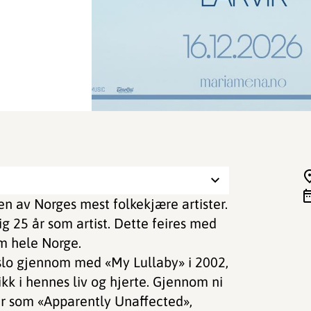
 en av Norges mest folkekjære artister.
g 25 år som artist. Dette feires med
m hele Norge.
 slo gjennom med «My Lullaby» i 2002,
kk i hennes liv og hjerte. Gjennom ni
ser som «Apparently Unaffected»,