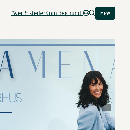
Byer & steder
Kom deg rundt
Meny