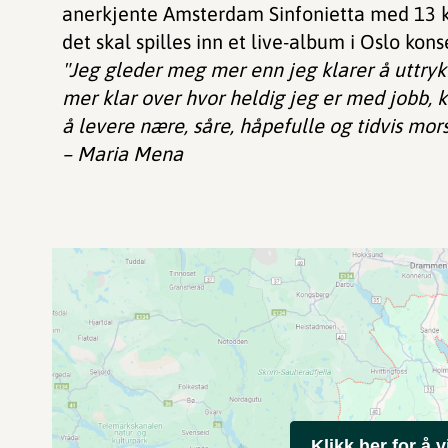
anerkjente Amsterdam Sinfonietta med 13 ko
det skal spilles inn et live-album i Oslo kons
"Jeg gleder meg mer enn jeg klarer å uttryk
mer klar over hvor heldig jeg er med jobb, k
å levere nære, såre, håpefulle og tidvis mo
– Maria Mena
Klikk her for å v