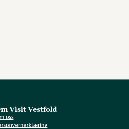
m Visit Vestfold
m oss
ersonvernerklæring