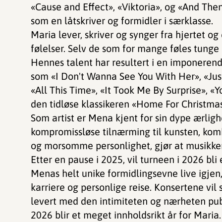
«Cause and Effect», «Viktoria», og «And Th
som en låtskriver og formidler i særklasse.
Maria lever, skriver og synger fra hjertet og
følelser. Selv de som for mange føles tunge
Hennes talent har resultert i en imponeren
som «I Don't Wanna See You With Her», «Jus
«All This Time», «It Took Me By Surprise», «
den tidløse klassikeren «Home For Christmas
Som artist er Mena kjent for sin dype ærlig
kompromissløse tilnærming til kunsten, ko
og morsomme personlighet, gjør at musikken
Etter en pause i 2025, vil turneen i 2026 bli
Menas helt unike formidlingsevne live igjen
karriere og personlige reise. Konsertene vil
levert med den intimiteten og nærheten pub
2026 blir et meget innholdsrikt år for Mari