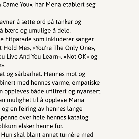
en Came You», har Mena etablert seg
 evner å sette ord på tanker og
 å bære og umulige å dele.
de hitparade som inkluderer sanger
t Hold Me», «You're The Only One»,
You Live And You Learn», «Not OK» og
».
het og sårbarhet. Hennes mot og
mbinert med hennes varme, empatiske
 oppleves både ufiltrert og nyansert.
 en mulighet til å oppleve Maria
, og en feiring av hennes lange
 spenne over hele hennes katalog,
likum elsker henne for.
a. Hun skal blant annet turnére med