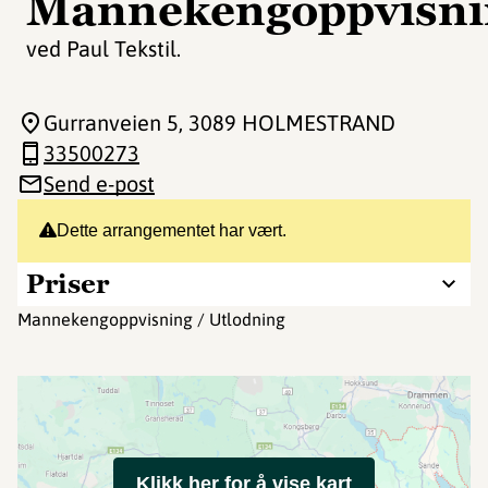
Mannekengoppvisni
ved Paul Tekstil.
Gurranveien 5
, 3089 HOLMESTRAND
33500273
Send e-post
Dette arrangementet har vært.
Priser
Mannekengoppvisning / Utlodning
Klikk her for å vise kart