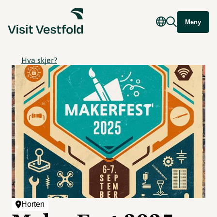
Meny
Hva skjer?
Horten