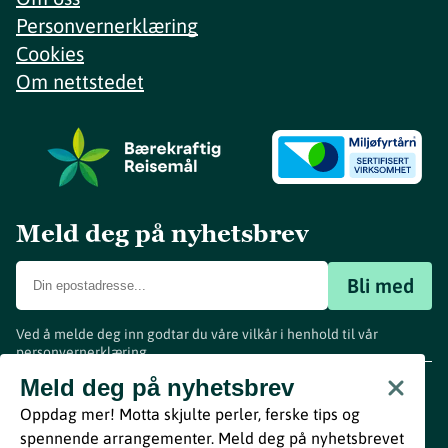
Personvernerklæring
Cookies
Om nettstedet
Meld deg på nyhetsbrev
Bli med
Ved å melde deg inn godtar du våre vilkår i henhold til vår
personvernerklæring
.
www.visitvestfold.com
Meld deg på nyhetsbrev
Turistinformasjon
Oppdag mer! Motta skjulte perler, ferske tips og
Vestfold Fylkeskommune
spennende arrangementer. Meld deg på nyhetsbrevet