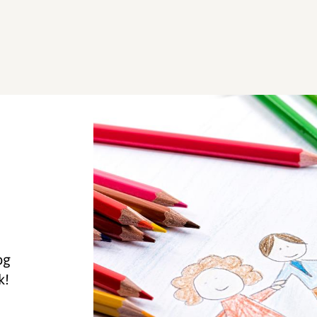
og
k!