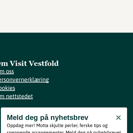
m Visit Vestfold
m oss
ersonvernerklæring
ookies
m nettstedet
Meld deg på nyhetsbrev
Meld deg på nyhetsbrev
Oppdag mer! Motta skjulte perler, ferske tips og
Bli med
spennende arrangementer. Meld deg på nyhetsbrevet