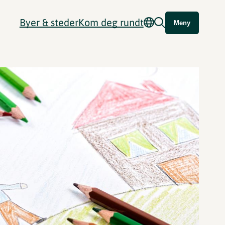
Byer & steder
Kom deg rundt
Meny