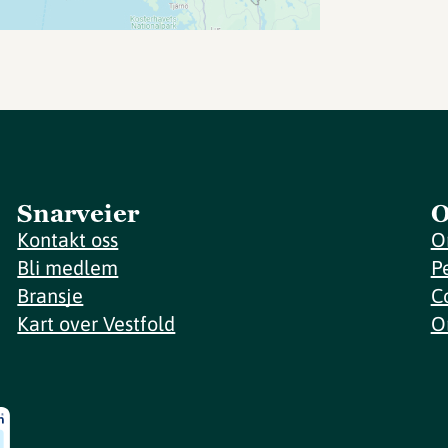
Snarveier
O
Kontakt oss
O
Bli medlem
P
Bransje
C
Kart over Vestfold
O