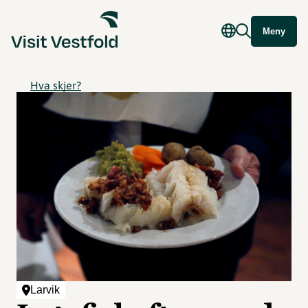
Meny
Hva skjer?
Larvik