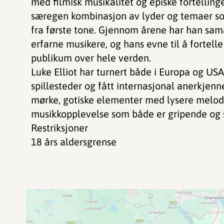
med filmisk musikalitet og episke fortellin
særegen kombinasjon av lyder og temaer s
fra første tone. Gjennom årene har han sa
erfarne musikere, og hans evne til å fortelle
publikum over hele verden.
Luke Elliot har turnert både i Europa og USA
spillesteder og fått internasjonal anerkjen
mørke, gotiske elementer med lysere melodi
musikkopplevelse som både er gripende og 
Restriksjoner
18 års aldersgrense