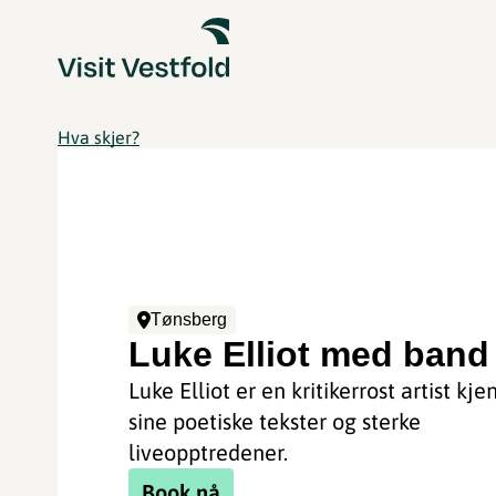
Hva skjer?
Tønsberg
Luke Elliot med band
Luke Elliot er en kritikerrost artist kjen
sine poetiske tekster og sterke
liveopptredener.
Book nå