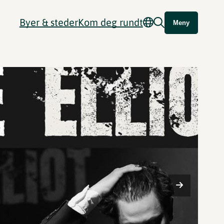
Byer & steder
Kom deg rundt
Meny