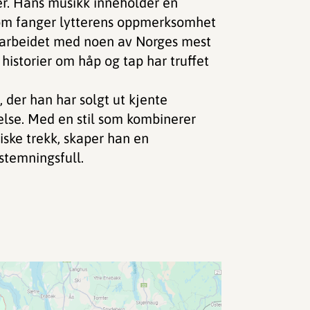
ger. Hans musikk inneholder en
om fanger lytterens oppmerksomhet
marbeidet med noen av Norges mest
 historier om håp og tap har truffet
, der han har solgt ut kjente
nelse. Med en stil som kombinerer
ske trekk, skaper han en
stemningsfull.