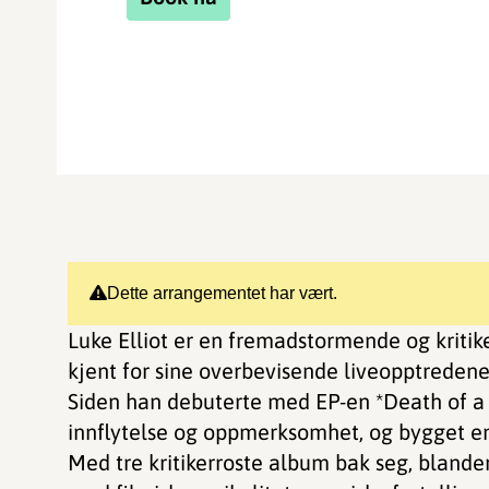
Dette arrangementet har vært.
Luke Elliot er en fremadstormende og kritiker
kjent for sine overbevisende liveopptredene
Siden han debuterte med EP-en *Death of a W
innflytelse og oppmerksomhet, og bygget en
Med tre kritikerroste album bak seg, blander 