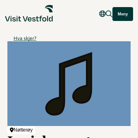
Meny
Hva skjer?
Nøtterøy