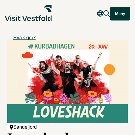
Meny
Hva skjer?
Sandefjord