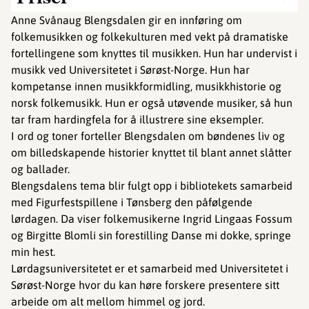
Anne Svånaug Blengsdalen gir en innføring om
folkemusikken og folkekulturen med vekt på dramatiske
fortellingene som knyttes til musikken. Hun har undervist i
musikk ved Universitetet i Sørøst-Norge. Hun har
kompetanse innen musikkformidling, musikkhistorie og
norsk folkemusikk. Hun er også utøvende musiker, så hun
tar fram hardingfela for å illustrere sine eksempler.
I ord og toner forteller Blengsdalen om bøndenes liv og
om billedskapende historier knyttet til blant annet slåtter
og ballader.
Blengsdalens tema blir fulgt opp i bibliotekets samarbeid
med Figurfestspillene i Tønsberg den påfølgende
lørdagen. Da viser folkemusikerne Ingrid Lingaas Fossum
og Birgitte Blomli sin forestilling Danse mi dokke, springe
min hest.
Lørdagsuniversitetet er et samarbeid med Universitetet i
Sørøst-Norge hvor du kan høre forskere presentere sitt
arbeide om alt mellom himmel og jord.