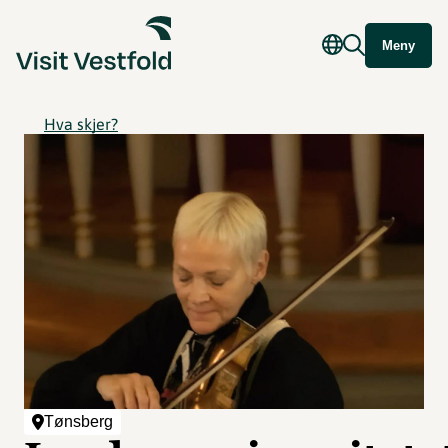
Meny
Hva skjer?
Tønsberg