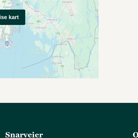
ise kart
Snarveier
O