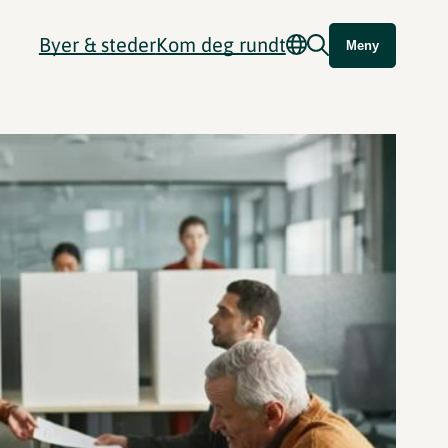
Byer & steder
Kom deg rundt
Meny