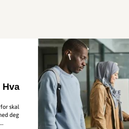
: Hva
for skal
 med deg
..