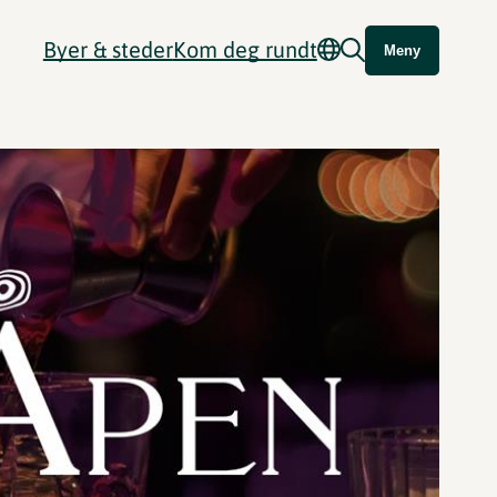
Byer & steder
Kom deg rundt
Meny