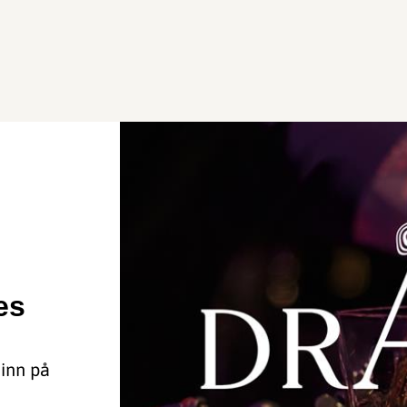
es
 inn på