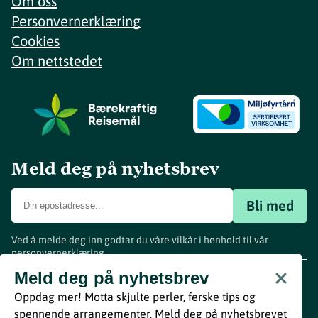
Om oss
Personvernerklæring
Cookies
Om nettstedet
Meld deg på nyhetsbrev
Bli med
Ved å melde deg inn godtar du våre vilkår i henhold til vår
personvernerklæring
.
www.visitvestfold.com
Meld deg på nyhetsbrev
Turistinformasjon
Oppdag mer! Motta skjulte perler, ferske tips og
Vestfold Fylkeskommune
spennende arrangementer. Meld deg på nyhetsbrevet