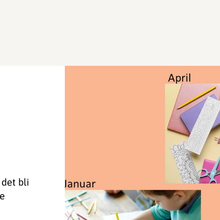
det bli
ne