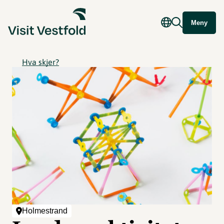
Meny
Hva skjer?
Holmestrand