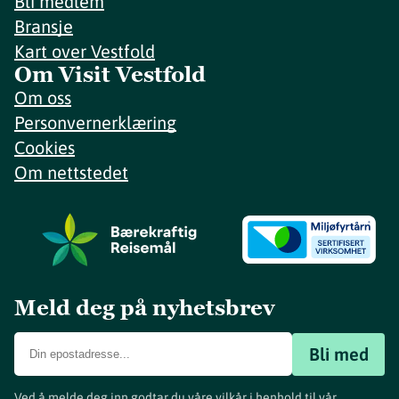
Bli medlem
Bransje
Kart over Vestfold
Om Visit Vestfold
Om oss
Personvernerklæring
Cookies
Om nettstedet
Meld deg på nyhetsbrev
Bli med
Ved å melde deg inn godtar du våre vilkår i henhold til vår