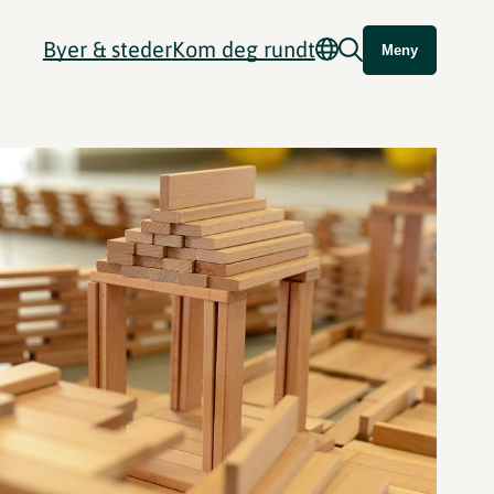
Byer & steder
Kom deg rundt
Meny