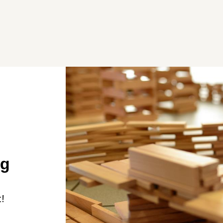
gg
t!