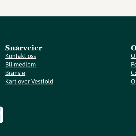
Snarveier
O
Kontakt oss
O
Bli medlem
P
Bransje
C
Kart over Vestfold
O