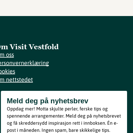
m Visit Vestfold
m oss
ersonvernerklæring
ookies
m nettstedet
Meld deg på nyhetsbrev
Meld deg på nyhetsbrev
Oppdag mer! Motta skjulte perler, ferske tips og
Bli med
spennende arrangementer. Meld deg på nyhetsbrevet
og få skreddersydd inspirasjon rett i innboksen. Én e-
Ved å melde deg inn godtar du våre vilkår i henhold til vår
post i måneden. Ingen spam, bare skikkelige tips.
personvernerklæring
.