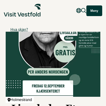
Meny
Hva skjer?
Holmestrand