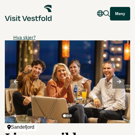
Meny
Hva skjer?
©
Sandefjord