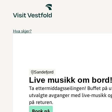
Hva skjer?
Sandefjord
Live musikk om bord
Ta ettermiddagsseilingen! Buffet på u
utvalgte avganger med live-musikk o
på returen.
Book nå