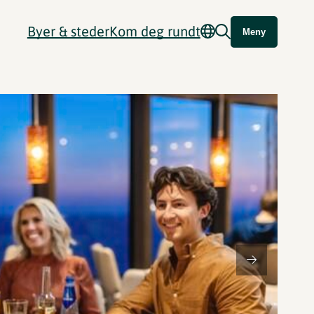
Byer & steder
Kom deg rundt
Meny