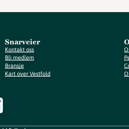
Snarveier
O
Kontakt oss
O
Bli medlem
P
Bransje
C
Kart over Vestfold
O