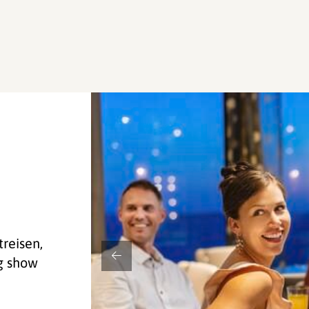
!
treisen,
g show