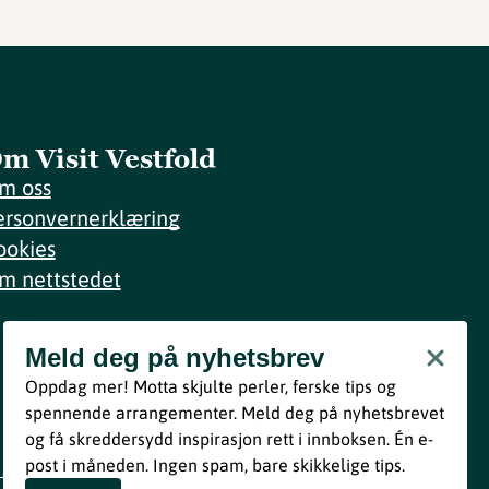
m Visit Vestfold
m oss
ersonvernerklæring
ookies
m nettstedet
Meld deg på nyhetsbrev
Meld deg på nyhetsbrev
Oppdag mer! Motta skjulte perler, ferske tips og
Bli med
spennende arrangementer. Meld deg på nyhetsbrevet
og få skreddersydd inspirasjon rett i innboksen. Én e-
Ved å melde deg inn godtar du våre vilkår i henhold til vår
post i måneden. Ingen spam, bare skikkelige tips.
personvernerklæring
.