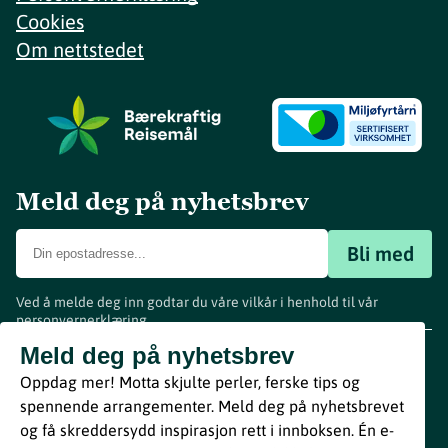
Cookies
Om nettstedet
Meld deg på nyhetsbrev
Bli med
Ved å melde deg inn godtar du våre vilkår i henhold til vår
personvernerklæring
.
www.visitvestfold.com
Meld deg på nyhetsbrev
Turistinformasjon
Oppdag mer! Motta skjulte perler, ferske tips og
Vestfold Fylkeskommune
spennende arrangementer. Meld deg på nyhetsbrevet
By
Breakfast
og få skreddersydd inspirasjon rett i innboksen. Én e-