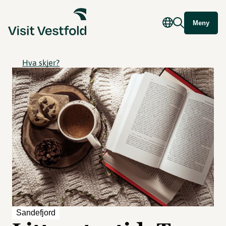
Meny
Hva skjer?
Sandefjord