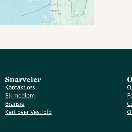
Snarveier
O
Kontakt oss
O
Bli medlem
P
Bransje
C
Kart over Vestfold
O