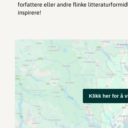
forfattere eller andre flinke litteraturformid
inspirere!
Klikk her for å v