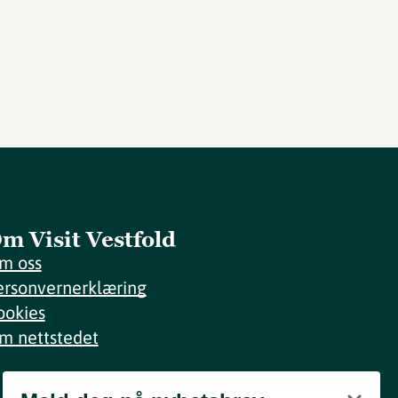
m Visit Vestfold
m oss
ersonvernerklæring
ookies
m nettstedet
Meld deg på nyhetsbrev