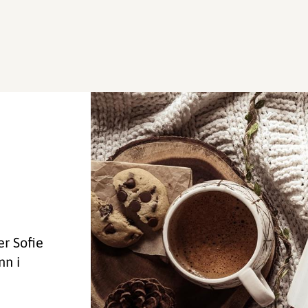
r Sofie
nn i