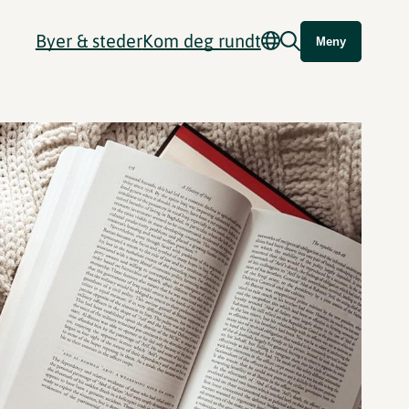
Byer & steder
Kom deg rundt
Meny