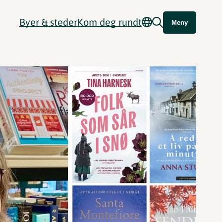
Byer & steder
Kom deg rundt
Meny