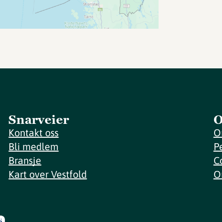
Snarveier
O
Kontakt oss
O
Bli medlem
P
Bransje
C
Kart over Vestfold
O