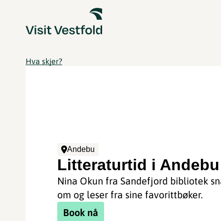
Hva skjer?
Andebu
Litteraturtid i Andebu
Nina Okun fra Sandefjord bibliotek s
om og leser fra sine favorittbøker.
Book nå