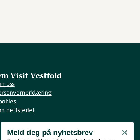
m Visit Vestfold
m oss
ersonvernerklæring
ookies
m nettstedet
Meld deg på nyhetsbrev
Meld deg på nyhetsbrev