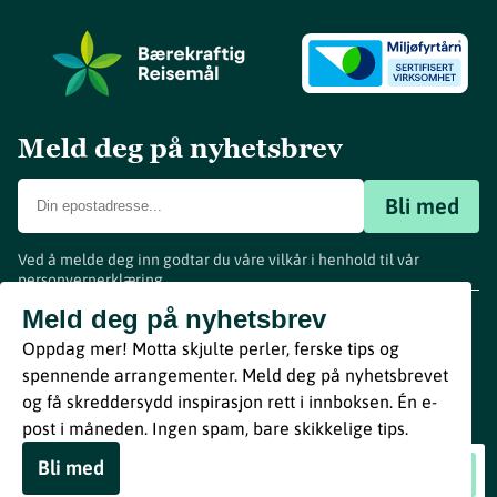
Meld deg på nyhetsbrev
Bli med
Ved å melde deg inn godtar du våre vilkår i henhold til vår
personvernerklæring
.
www.visitvestfold.com
Meld deg på nyhetsbrev
Turistinformasjon
Oppdag mer! Motta skjulte perler, ferske tips og
Vestfold Fylkeskommune
spennende arrangementer. Meld deg på nyhetsbrevet
By
Breakfast
og få skreddersydd inspirasjon rett i innboksen. Én e-
post i måneden. Ingen spam, bare skikkelige tips.
Bli med
Litterært påfyll: Figurteater
Book nå