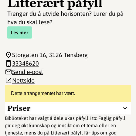
Litterært påfyll
Trenger du å utvide horisonten? Lurer du på
hva du skal lese?
Les mer
Storgaten 16
, 3126 Tønsberg
33348620
Send e-post
Nettside
Dette arrangementet har vært.
Priser
Biblioteket har valgt å dele ukas påfyll i to: Faglig påfyll
gir deg økt kunnskap og innsikt om et tema eller en
tjeneste, mens du på Litterært påfyll får tips om god