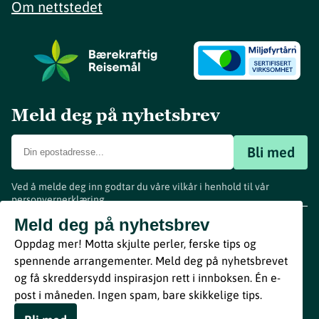
Om nettstedet
Meld deg på nyhetsbrev
Bli med
Ved å melde deg inn godtar du våre vilkår i henhold til vår
personvernerklæring
.
www.visitvestfold.com
Meld deg på nyhetsbrev
Turistinformasjon
Oppdag mer! Motta skjulte perler, ferske tips og
Vestfold Fylkeskommune
spennende arrangementer. Meld deg på nyhetsbrevet
By
Breakfast
og få skreddersydd inspirasjon rett i innboksen. Én e-
post i måneden. Ingen spam, bare skikkelige tips.