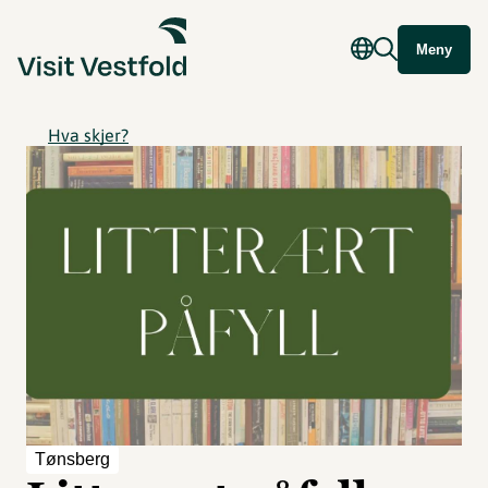
Meny
Hva skjer?
Tønsberg