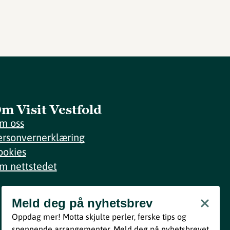
m Visit Vestfold
m oss
ersonvernerklæring
ookies
m nettstedet
Meld deg på nyhetsbrev
Meld deg på nyhetsbrev
Oppdag mer! Motta skjulte perler, ferske tips og
Bli med
spennende arrangementer. Meld deg på nyhetsbrevet