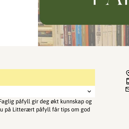
: Faglig påfyll gir deg økt kunnskap og
u på Litterært påfyll får tips om god