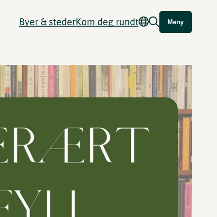
Byer & steder
Kom deg rundt
Meny