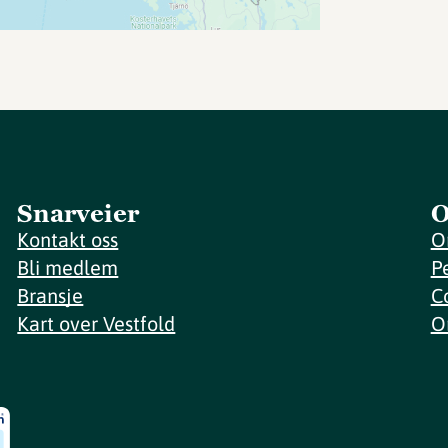
Snarveier
O
Kontakt oss
O
Bli medlem
P
Bransje
C
Kart over Vestfold
O