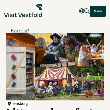
Meny
Hva skjer?
Tønsberg